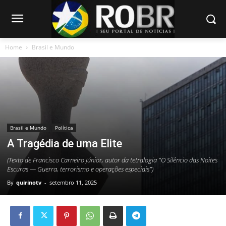
Home
Brasil e Mundo
Brasil e Mundo
Política
A Tragédia de uma Elite
(Texto de Francisco Carneiro Júnior, autor da tetralogia "O Silêncio das Noites
Escuras — Guerra, terrorismo e operações especiais")
By
quirinotv
-
setembro 11, 2025