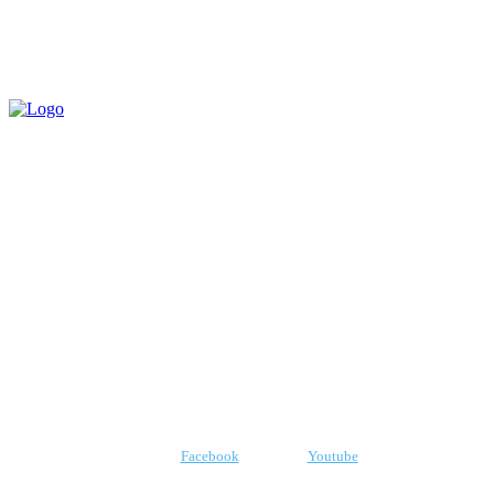
QUEM SOMOS
CNPJ: 07.969.438/0001-21
E-mail:
robr.com.br@gmail.com
SIGA-NOS
Facebook
Youtube