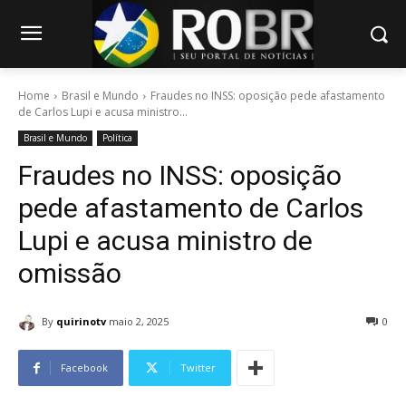
Home
Brasil e Mundo
Fraudes no INSS: oposição pede afastamento
de Carlos Lupi e acusa ministro...
Brasil e Mundo
Política
Fraudes no INSS: oposição
pede afastamento de Carlos
Lupi e acusa ministro de
omissão
By
quirinotv
maio 2, 2025
0
Facebook
Twitter