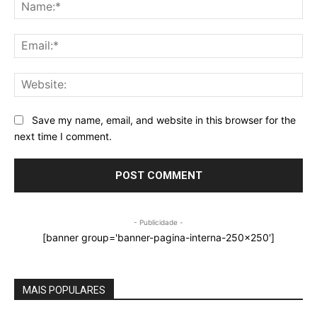
Na
Ema
Web
Save my name, email, and website in this browser for the
next time I comment.
- Publicidade -
[banner group='banner-pagina-interna-250x250']
MAIS POPULARES