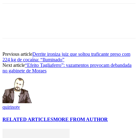
Previous article
Derrite ironiza juiz que soltou traficante preso com
224 kg de cocaína: “Iluminado”
Next article
“Efeito Tagliaferro”: vazamentos provocam debandada
no gabinete de Moraes
quirinotv
RELATED ARTICLES
MORE FROM AUTHOR