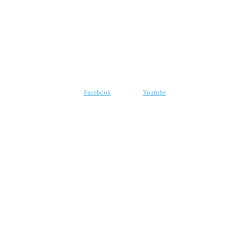
CNPJ: 07.969.438/0001-21
E-mail:
robr.com.br@gmail.com
SIGA-NOS
Facebook
Youtube