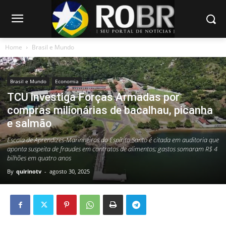
Home
Brasil e Mundo
Brasil e Mundo
Economia
TCU investiga Forças Armadas por
compras milionárias de bacalhau, picanha
e salmão
Escola de Aprendizes-Marinheiros do Espírito Santo é citada em auditoria que
aponta suspeita de fraudes em contratos de alimentos; gastos somaram R$ 4
bilhões em quatro anos
By
quirinotv
-
agosto 30, 2025