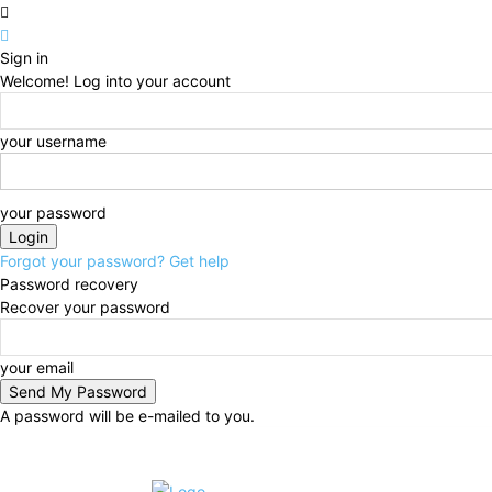
Sign in
Welcome! Log into your account
your username
your password
Forgot your password? Get help
Password recovery
Recover your password
your email
A password will be e-mailed to you.
C
sábado, agosto 8, 2026
6.8
Rio Grande do Sul