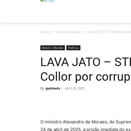
INÍCIO
ECONOMIA
NOTÍCIAS
PO
Home
Brasil e Mundo
LAVA JATO – STF determina 
Brasil e Mundo
Política
LAVA JATO – STF
Collor por corru
By
quirinotv
-
abril 25, 2025
O ministro Alexandre de Moraes, do Supremo
24 de abril de 2025, a prisão imediata do 