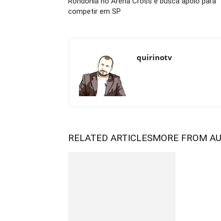
Rondônia no Arena Cross e busca apoio para
competir em SP
quirinotv
RELATED ARTICLES
MORE FROM A