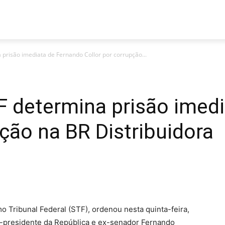
LÍTICA
SAÚDE
SEGURANÇA
TURISMO
AGRO
ES
prisão imediata de Fernando Collor por corrupção...
 determina prisão imedi
pção na BR Distribuidora
 Tribunal Federal (STF), ordenou nesta quinta-feira,
ex-presidente da República e ex-senador Fernando