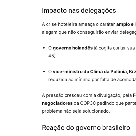
Impacto nas delegações
A crise hoteleira ameaça o caráter
amplo e 
alegam que não conseguirão enviar delega
O
governo holandês
já cogita cortar su
45).
O
vice-ministro do Clima da Polônia, Kr
reduzida ao mínimo por falta de acomod
A pressão cresceu com a divulgação, pela
F
negociadores
da COP30 pedindo que parte d
problema não seja solucionado.
Reação do governo brasileiro