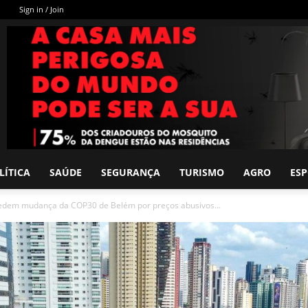
Sign in / Join
LÍTICA
SAÚDE
SEGURANÇA
TURISMO
AGRO
ES
edem mudança da COP30 de Belém por preços abusivos...