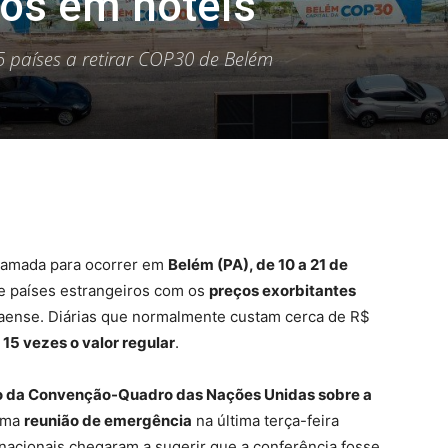
os em hotéis
5 países a retirar COP30 de Belém
ramada para ocorrer em
Belém (PA), de 10 a 21 de
 de países estrangeiros com os
preços exorbitantes
raense. Diárias que normalmente custam cerca de R$
 15 vezes o valor regular
.
o da Convenção-Quadro das Nações Unidas sobre a
uma
reunião de emergência
na última terça-feira
nacionais chegaram a sugerir que a conferência fosse