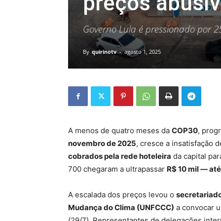
preços abusiv
Governo Lula é pressionado por 2
By
quirinotv
-
agosto 1, 2025
A menos de quatro meses da
COP30
, prog
novembro de 2025
, cresce a insatisfação
cobrados pela rede hoteleira
da capital pa
700 chegaram a ultrapassar
R$ 10 mil — até
A escalada dos preços levou o
secretariad
Mudança do Clima (UNFCCC)
a convocar 
(29/7). Representantes de delegações inter