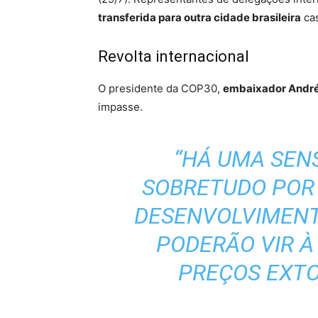
transferida para outra cidade brasileira
cas
Revolta internacional
O presidente da COP30,
embaixador André
impasse.
“HÁ UMA SEN
SOBRETUDO POR 
DESENVOLVIMENT
PODERÃO VIR À
PREÇOS EXTO