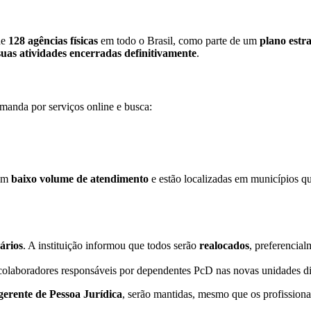
de
128 agências físicas
em todo o Brasil, como parte de um
plano estr
suas atividades encerradas definitivamente
.
manda por serviços online e busca:
tam
baixo volume de atendimento
e estão localizadas em municípios q
ários
. A instituição informou que todos serão
realocados
, preferencia
 colaboradores responsáveis por dependentes PcD nas novas unidades dig
 gerente de Pessoa Jurídica
, serão mantidas, mesmo que os profissionai