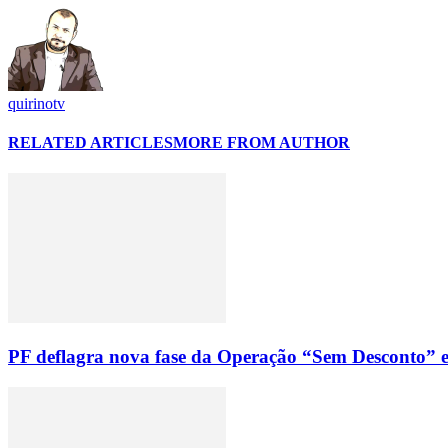
quirinotv
RELATED ARTICLES
MORE FROM AUTHOR
PF deflagra nova fase da Operação “Sem Desconto” e 