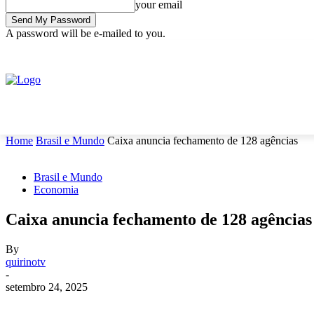
your email
A password will be e-mailed to you.
C
sexta-feira, agosto 7, 2026
Sign in / Join
13.9
Rio Grande do Sul
INÍCIO
ECONOMIA
NOTÍCIAS
POLÍTICA
S
Home
Brasil e Mundo
Caixa anuncia fechamento de 128 agências
Brasil e Mundo
Economia
Caixa anuncia fechamento de 128 agências
By
quirinotv
-
setembro 24, 2025