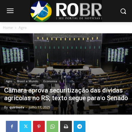
Home
Agro
Agro
Brasil e Mundo
Economia
Câmara aprova securitização das dívidas
agrícolas no RS; texto segue para o Senado
By
quirinotv
-
julho 17, 2025