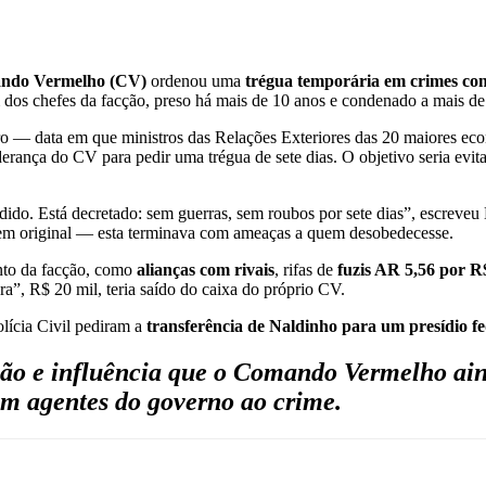
ndo Vermelho (CV)
ordenou uma
trégua temporária em crimes co
 dos chefes da facção, preso há mais de 10 anos e condenado a mais de 
iro — data em que ministros das Relações Exteriores das 20 maiores 
iderança do CV para pedir uma trégua de sete dias. O objetivo seria ev
pedido. Está decretado: sem guerras, sem roubos por sete dias”, escrev
em original — esta terminava com ameaças a quem desobedecesse.
ento da facção, como
alianças com rivais
, rifas de
fuzis AR 5,56 por 
ra”, R$ 20 mil, teria saído do caixa do próprio CV.
olícia Civil pediram a
transferência de Naldinho para um presídio fe
ção e influência que o Comando Vermelho ain
om agentes do governo ao crime.