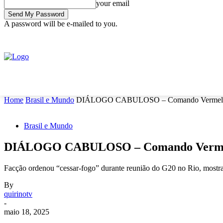
your email
A password will be e-mailed to you.
C
sexta-feira, agosto 7, 2026
Sign in / Join
15
Rio Grande do Sul
INÍCIO
ECONOMIA
NOTÍCIAS
POLÍTICA
S
Home
Brasil e Mundo
DIÁLOGO CABULOSO – Comando Vermelho dec
Brasil e Mundo
DIÁLOGO CABULOSO – Comando Vermelho d
Facção ordenou “cessar-fogo” durante reunião do G20 no Rio, mostra 
By
quirinotv
-
maio 18, 2025