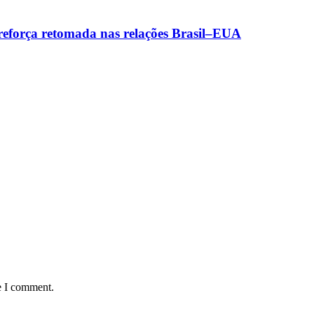
 reforça retomada nas relações Brasil–EUA
e I comment.