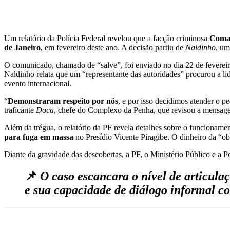
Um relatório da Polícia Federal revelou que a facção criminosa
Coma
de Janeiro
, em fevereiro deste ano. A decisão partiu de
Naldinho
, um
O comunicado, chamado de “salve”, foi enviado no dia 22 de fevere
Naldinho relata que um “representante das autoridades” procurou a l
evento internacional.
“
Demonstraram respeito por nós
, e por isso decidimos atender o 
traficante
Doca
, chefe do Complexo da Penha, que revisou a mensag
Além da trégua, o relatório da PF revela detalhes sobre o funcionam
para fuga em massa
no Presídio Vicente Piragibe. O dinheiro da “ob
Diante da gravidade das descobertas, a PF, o Ministério Público e a P
📌
O caso escancara o nível de articula
e sua capacidade de diálogo informal c