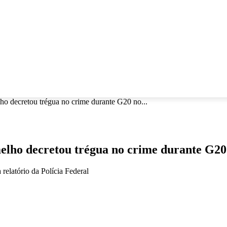
AÚDE
SEGURANÇA
TURISMO
AGRO
ESPORTE
MAI
retou trégua no crime durante G20 no...
ecretou trégua no crime durante G20 no 
relatório da Polícia Federal