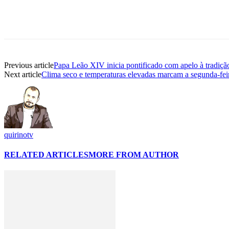
Previous article
Papa Leão XIV inicia pontificado com apelo à tradiçã
Next article
Clima seco e temperaturas elevadas marcam a segunda-fe
quirinotv
RELATED ARTICLES
MORE FROM AUTHOR