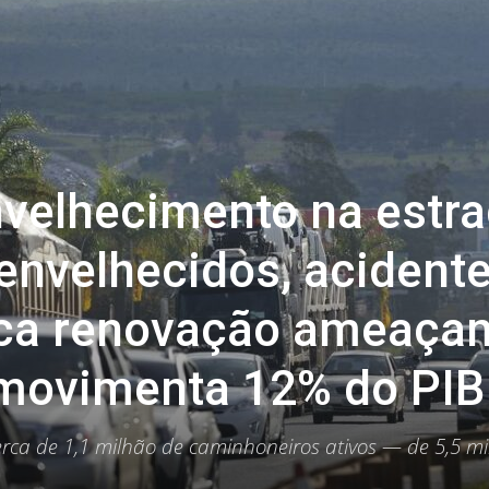
velhecimento na estra
 envelhecidos, acident
uca renovação ameaça
 movimenta 12% do PIB
erca de 1,1 milhão de caminhoneiros ativos — de 5,5 mi