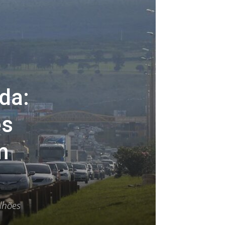
da:
es
m
lhões