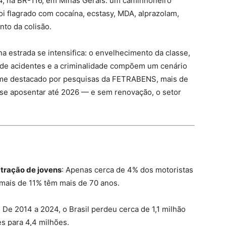
 na BR-116, em Minas Gerais: um caminhoneiro
i flagrado com cocaína, ecstasy, MDA, alprazolam,
to da colisão.
a estrada se intensifica: o envelhecimento da classe,
s de acidentes e a criminalidade compõem um cenário
forme destacado por pesquisas da FETRABENS, mais de
e aposentar até 2026 — e sem renovação, o setor
tração de jovens
: Apenas cerca de 4% dos motoristas
mais de 11% têm mais de 70 anos.
: De 2014 a 2024, o Brasil perdeu cerca de 1,1 milhão
s para 4,4 milhões.