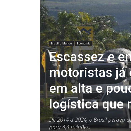
Brasil e Mundo
Economia
Escassez e en
motoristas já
em alta e po
logística que
De 2014 a 2024, o Brasil perdeu c
para 4,4 milhões.