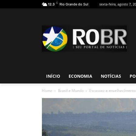
C
sexta-feira, agosto 7, 2
12.3
Rio Grande do Sul
INÍCIO
ECONOMIA
NOTÍCIAS
PO
Home
Brasil e Mundo
Escassez e envelhecimento n