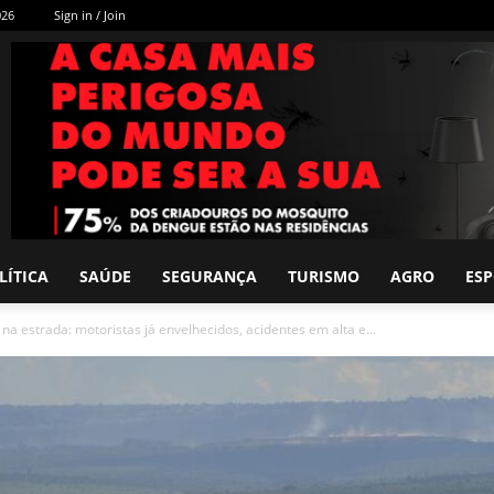
026
Sign in / Join
LÍTICA
SAÚDE
SEGURANÇA
TURISMO
AGRO
ES
a estrada: motoristas já envelhecidos, acidentes em alta e...