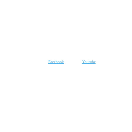
CNPJ: 07.969.438/0001-21
E-mail:
robr.com.br@gmail.com
SIGA-NOS
Facebook
Youtube