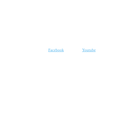
E-mail:
robr.com.br@gmail.com
SIGA-NOS
Facebook
Youtube