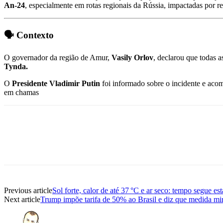
An‑24
, especialmente em rotas regionais da Rússia, impactadas por r
🗣️
Contexto
O governador da região de Amur,
Vasily Orlov
, declarou que todas 
Tynda.
O
Presidente Vladimir Putin
foi informado sobre o incidente e ac
em chamas
Previous article
Sol forte, calor de até 37 °C e ar seco: tempo segue e
Next article
Trump impõe tarifa de 50% ao Brasil e diz que medida 