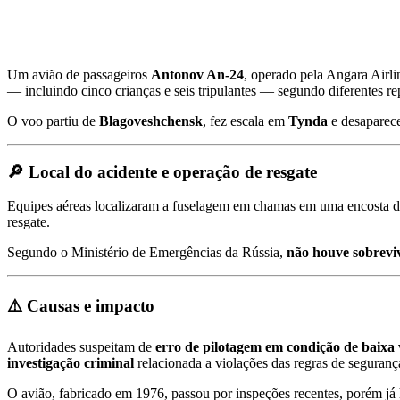
Um avião de passageiros
Antonov An‑24
, operado pela Angara Airli
— incluindo cinco crianças e seis tripulantes — segundo diferentes re
O voo partiu de
Blagoveshchensk
, fez escala em
Tynda
e desaparece
🔎
Local do acidente e operação de resgate
Equipes aéreas localizaram a fuselagem em chamas em uma encosta 
resgate
.
Segundo o Ministério de Emergências da Rússia,
não houve sobrevi
⚠️
Causas e impacto
Autoridades suspeitam de
erro de pilotagem em condição de baixa v
investigação criminal
relacionada a violações das regras de seguranç
O avião, fabricado em 1976, passou por inspeções recentes, porém já