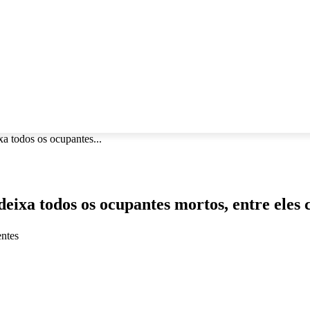
AÚDE
SEGURANÇA
TURISMO
AGRO
ESPORTE
MAI
a todos os ocupantes...
eixa todos os ocupantes mortos, entre eles 
entes