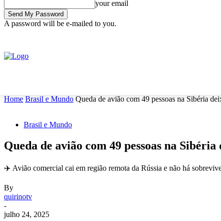
your email
A password will be e-mailed to you.
C
sábado, agosto 8, 2026
Sign in / Join
15.9
Rio Grande do Sul
INÍCIO
ECONOMIA
NOTÍCIAS
POLÍTICA
S
Home
Brasil e Mundo
Queda de avião com 49 pessoas na Sibéria deix
Brasil e Mundo
Queda de avião com 49 pessoas na Sibéria d
✈️ Avião comercial cai em região remota da Rússia e não há sobreviv
By
quirinotv
-
julho 24, 2025