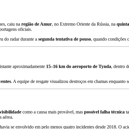
nes, caiu na
região de Amur
, no Extremo Oriente da Rússia, na
quinta
portagens oficiais
.
u do radar durante a
segunda tentativa de pouso
, quando condições c
distante aproximadamente
15–16 km do aeroporto de Tynda
, dentro 
ventes
. A equipe de resgate visualizou destroços em chamas enquanto s
isibilidade
como a causa mais provável, mas
possível falha técnica
ta
a aérea
.
 havia se envolvido em pelo menos quatro incidentes desde 2018
.
O aci