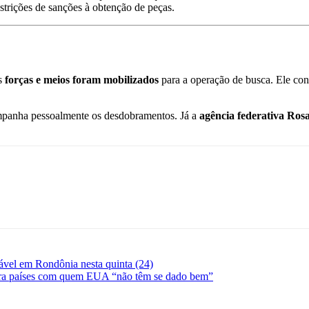
estrições de sanções à obtenção de peças
.
as
forças e meios foram mobilizados
para a operação de busca. Ele con
ompanha pessoalmente os desdobramentos.
Já a
agência federativa Rosa
stável em Rondônia nesta quinta (24)
mira países com quem EUA “não têm se dado bem”