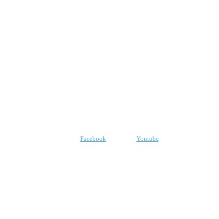
QUEM SOMOS
CNPJ: 07.969.438/0001-21
E-mail:
robr.com.br@gmail.com
SIGA-NOS
Facebook
Youtube