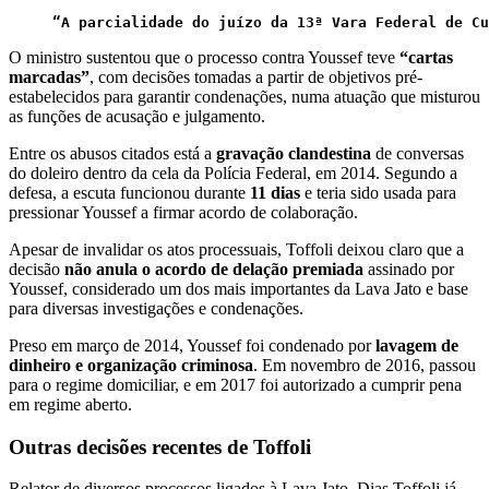
“A parcialidade do juízo da 13ª Vara Federal de Cu
O ministro sustentou que o processo contra Youssef teve
“cartas
marcadas”
, com decisões tomadas a partir de objetivos pré-
estabelecidos para garantir condenações, numa atuação que misturou
as funções de acusação e julgamento.
Entre os abusos citados está a
gravação clandestina
de conversas
do doleiro dentro da cela da Polícia Federal, em 2014. Segundo a
defesa, a escuta funcionou durante
11 dias
e teria sido usada para
pressionar Youssef a firmar acordo de colaboração.
Apesar de invalidar os atos processuais, Toffoli deixou claro que a
decisão
não anula o acordo de delação premiada
assinado por
Youssef, considerado um dos mais importantes da Lava Jato e base
para diversas investigações e condenações.
Preso em março de 2014, Youssef foi condenado por
lavagem de
dinheiro e organização criminosa
. Em novembro de 2016, passou
para o regime domiciliar, e em 2017 foi autorizado a cumprir pena
em regime aberto.
Outras decisões recentes de Toffoli
Relator de diversos processos ligados à Lava Jato, Dias Toffoli já