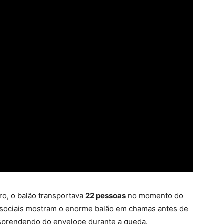
o, o balão transportava
22 pessoas
no momento do
 sociais mostram o enorme balão em chamas antes de
sprendendo do envelope durante a queda
.