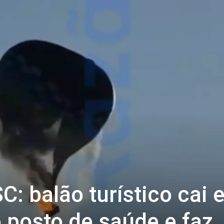
C: balão turístico cai
posto de saúde e faz