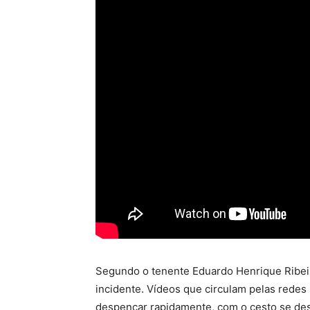
Segundo o tenente Eduardo Henrique Ribeir
incidente
.
Vídeos que circulam pelas redes
despencar rapidamente, com o cesto se de