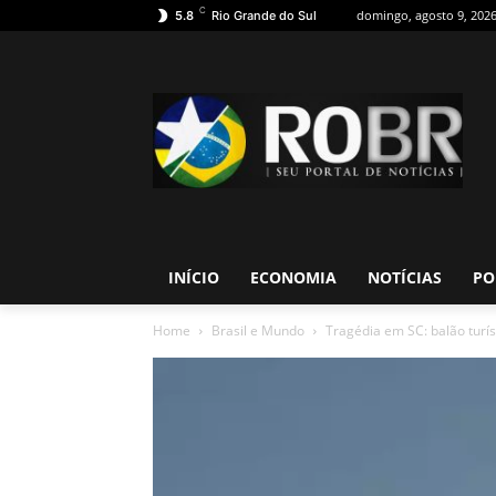
C
domingo, agosto 9, 202
5.8
Rio Grande do Sul
INÍCIO
ECONOMIA
NOTÍCIAS
PO
Home
Brasil e Mundo
Tragédia em SC: balão turís