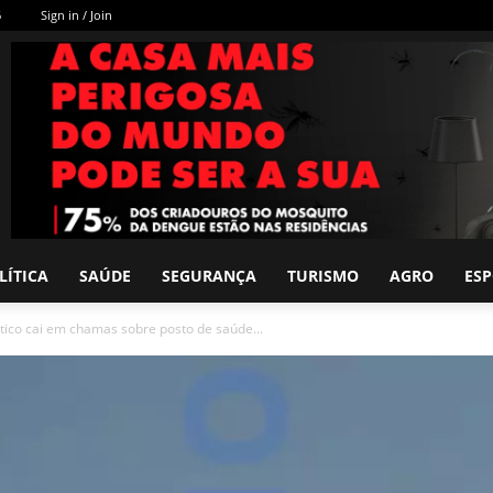
6
Sign in / Join
LÍTICA
SAÚDE
SEGURANÇA
TURISMO
AGRO
ES
tico cai em chamas sobre posto de saúde...