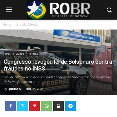
Home
Brasil e Mundo
Brasil e Mundo
Política
Congresso revogou lei de Bolsonaro contra
fraudes no INSS
Fraude bilionária no INSS: entidades sindicais se beneficiaram de revogação
de lei antifraude em 2022
By
quirinotv
-
abril 25, 2025