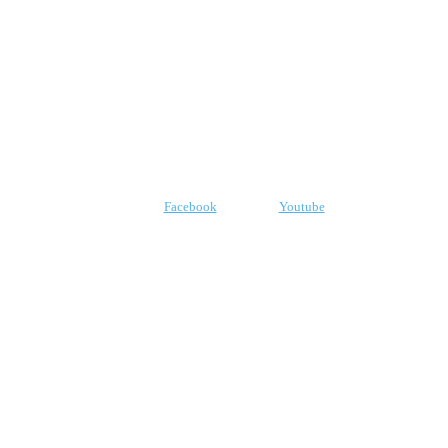
CNPJ: 07.969.438/0001-21
E-mail:
robr.com.br@gmail.com
SIGA-NOS
Facebook
Youtube