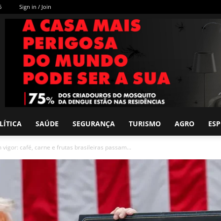
6
Sign in / Join
LÍTICA
SAÚDE
SEGURANÇA
TURISMO
AGRO
ES
vigor: café, carne e frutas brasileiras passam...