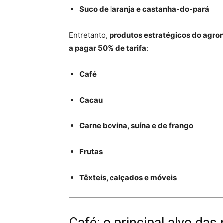
Suco de laranja e castanha-do-pará
Entretanto,
produtos estratégicos do agron
a pagar 50% de tarifa
:
Café
Cacau
Carne bovina, suína e de frango
Frutas
Têxteis, calçados e móveis
Café: o principal alvo da