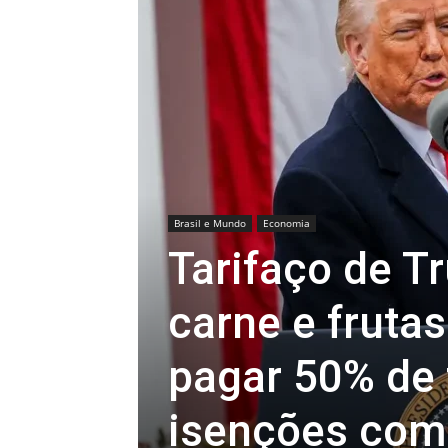
Brasil e Mundo
Economia
Tarifaço de T
carne e fruta
pagar 50% de 
isenções com