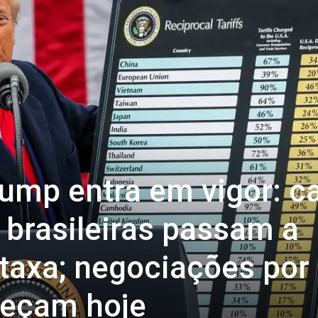
rump entra em vigor: ca
s brasileiras passam a
taxa; negociações por
eçam hoje