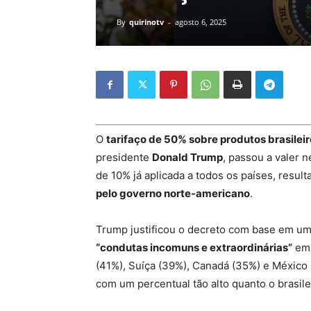
By
quirinotv
-
agosto 6, 2025
O
tarifaço de 50% sobre produtos brasilei
presidente
Donald Trump
, passou a valer n
de 10% já aplicada a todos os países, resul
pelo governo norte-americano
.
Trump justificou o decreto com base em u
“condutas incomuns e extraordinárias”
em 
(41%), Suíça (39%), Canadá (35%) e Méxic
com um percentual tão alto quanto o brasile