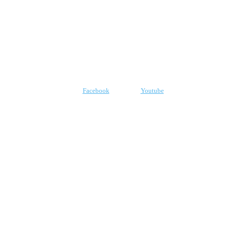
CNPJ: 07.969.438/0001-21
E-mail:
robr.com.br@gmail.com
SIGA-NOS
Facebook
Youtube