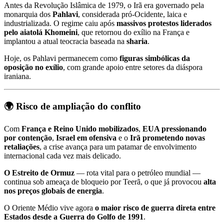
Antes da Revolução Islâmica de 1979, o Irã era governado pela
monarquia dos
Pahlavi
, considerada pró-Ocidente, laica e
industrializada. O regime caiu após
massivos protestos liderados
pelo aiatolá Khomeini
, que retornou do exílio na França e
implantou a atual teocracia baseada na
sharia
.
Hoje, os Pahlavi permanecem como
figuras simbólicas da
oposição no exílio
, com grande apoio entre setores da diáspora
iraniana.
🌍 Risco de ampliação do conflito
Com
França e Reino Unido mobilizados
,
EUA pressionando
por contenção
,
Israel em ofensiva
e o
Irã prometendo novas
retaliações
, a crise avança para um patamar de envolvimento
internacional cada vez mais delicado.
O Estreito de Ormuz
— rota vital para o petróleo mundial —
continua sob ameaça de bloqueio por Teerã, o que já provocou
alta
nos preços globais de energia
.
O Oriente Médio vive agora
o maior risco de guerra direta entre
Estados desde a Guerra do Golfo de 1991
.