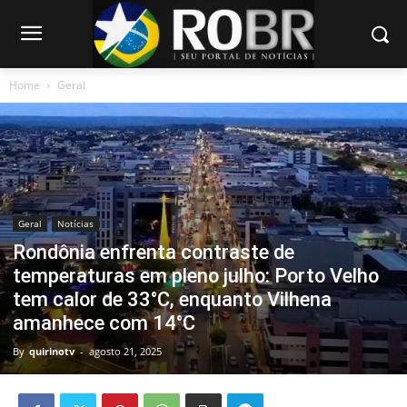
Home
Geral
Geral
Notícias
Rondônia enfrenta contraste de
temperaturas em pleno julho: Porto Velho
tem calor de 33°C, enquanto Vilhena
amanhece com 14°C
By
quirinotv
-
agosto 21, 2025