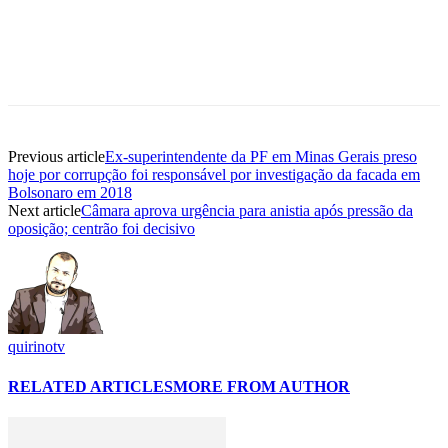
Previous article
Ex-superintendente da PF em Minas Gerais preso
hoje por corrupção foi responsável por investigação da facada em
Bolsonaro em 2018
Next article
Câmara aprova urgência para anistia após pressão da
oposição; centrão foi decisivo
quirinotv
RELATED ARTICLES
MORE FROM AUTHOR