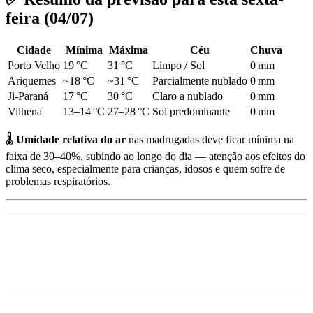
feira (04/07)
Cidade
Mínima
Máxima
Céu
Chuva
Porto Velho
19 °C
31 °C
Limpo / Sol
0 mm
Ariquemes
~18 °C
~31 °C
Parcialmente nublado
0 mm
Ji-Paraná
17 °C
30 °C
Claro a nublado
0 mm
Vilhena
13–14 °C
27–28 °C
Sol predominante
0 mm
🌡️
Umidade relativa do ar
nas madrugadas deve ficar mínima na
faixa de 30–40%, subindo ao longo do dia — atenção aos efeitos do
clima seco, especialmente para crianças, idosos e quem sofre de
problemas respiratórios.