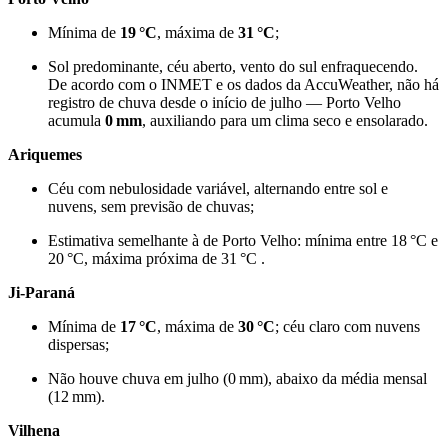
Mínima de
19 °C
, máxima de
31 °C
;
Sol predominante, céu aberto, vento do sul enfraquecendo
.
De acordo com o INMET e os dados da AccuWeather, não há
registro de chuva desde o início de julho — Porto Velho
acumula
0 mm
, auxiliando para um clima seco e ensolarado
.
Ariquemes
Céu com nebulosidade variável, alternando entre sol e
nuvens, sem previsão de chuvas
;
Estimativa semelhante à de Porto Velho: mínima entre 18 °C e
20 °C, máxima próxima de 31 °C
.
Ji-Paraná
Mínima de
17 °C
, máxima de
30 °C
; céu claro com nuvens
dispersas
;
Não houve chuva em julho (0 mm), abaixo da média mensal
(12 mm)
.
Vilhena