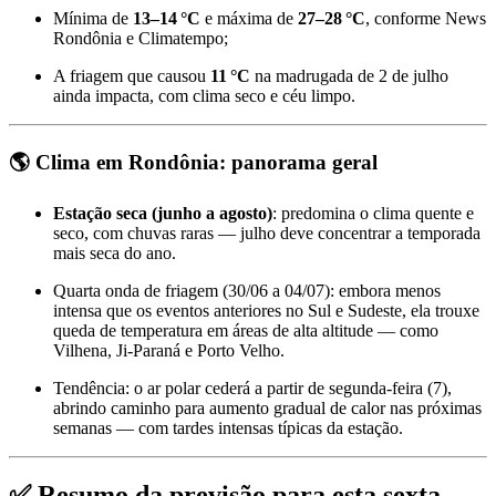
Mínima de
13–14 °C
e máxima de
27–28 °C
, conforme News
Rondônia e Climatempo
;
A friagem que causou
11 °C
na madrugada de 2 de julho
ainda impacta, com clima seco e céu limpo
.
🌎 Clima em Rondônia: panorama geral
Estação seca (junho a agosto)
: predomina o clima quente e
seco, com chuvas raras — julho deve concentrar a temporada
mais seca do ano
.
Quarta onda de friagem (30/06 a 04/07): embora menos
intensa que os eventos anteriores no Sul e Sudeste, ela trouxe
queda de temperatura em áreas de alta altitude — como
Vilhena, Ji-Paraná e Porto Velho
.
Tendência: o ar polar cederá a partir de segunda-feira (7),
abrindo caminho para aumento gradual de calor nas próximas
semanas — com tardes intensas típicas da estação
.
✅
Resumo da previsão para esta sexta-