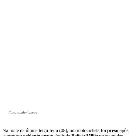
Foto: rondonianews
Na noite da última terça-feira (08), um motociclista foi
preso
após
causar um
acidente grave
, fugir da
Polícia Militar
e acumular