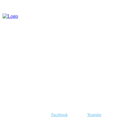
QUEM SOMOS
CNPJ: 07.969.438/0001-21
E-mail:
robr.com.br@gmail.com
SIGA-NOS
Facebook
Youtube