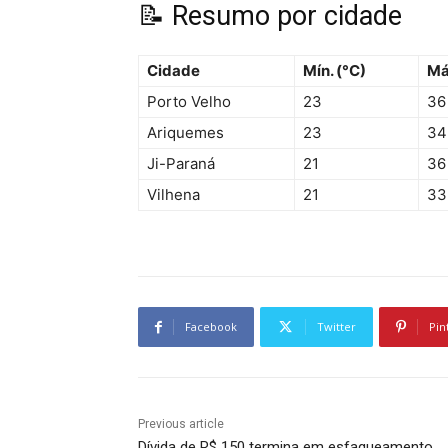
📝 Resumo por cidade
Cidade
Mín. (°C)
Má
Porto Velho
23
36
Ariquemes
23
34
Ji-Paraná
21
36
Vilhena
21
33
Facebook
Twitter
Pin
Previous article
Dívida de R$ 150 termina em esfaqueamento