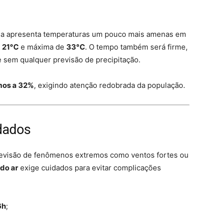
hena apresenta temperaturas um pouco mais amenas em
e
21°C
e máxima de
33°C
. O tempo também será firme,
 sem qualquer previsão de precipitação.
mos a 32%
, exigindo atenção redobrada da população.
idados
revisão de fenômenos extremos como ventos fortes ou
do ar
exige cuidados para evitar complicações
6h
;