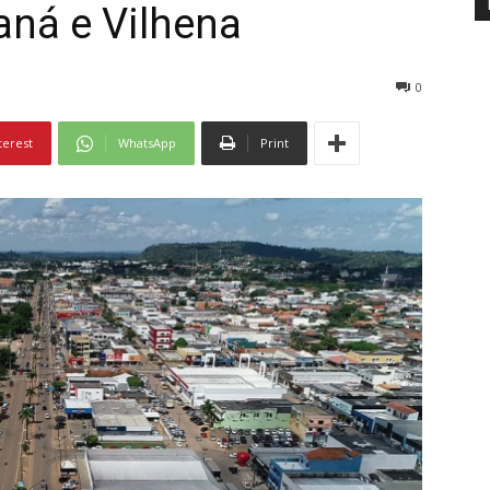
aná e Vilhena
0
terest
WhatsApp
Print