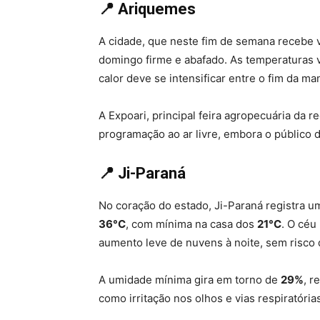
📍 Ariquemes
A cidade, que neste fim de semana recebe vi
domingo firme e abafado. As temperaturas 
calor deve se intensificar entre o fim da ma
A Expoari, principal feira agropecuária da 
programação ao ar livre, embora o público
📍 Ji-Paraná
No coração do estado, Ji-Paraná registra u
36°C
, com mínima na casa dos
21°C
. O céu
aumento leve de nuvens à noite, sem risco 
A umidade mínima gira em torno de
29%
, r
como irritação nos olhos e vias respiratóri