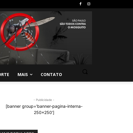
ORTE
MAIS
CONTATO
- Publicidade -
[banner group='banner-pagina-interna-
250x250']