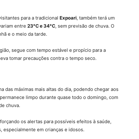
sitantes para a tradicional
Expoari
, também terá um
variam entre
23°C e 34°C
, sem previsão de chuva. O
nhã e o meio da tarde.
região, segue com tempo estável e propício para a
 deva tomar precauções contra o tempo seco.
ma das máximas mais altas do dia, podendo chegar aos
 permanece limpo durante quase todo o domingo, com
de chuva.
eforçando os alertas para possíveis efeitos à saúde,
as, especialmente em crianças e idosos.