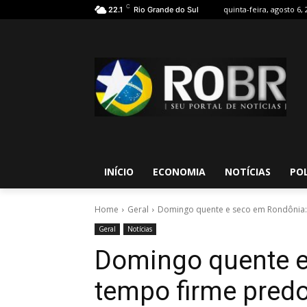
C
quinta-feira, agosto 6,
22.1
Rio Grande do Sul
INÍCIO
ECONOMIA
NOTÍCIAS
POL
Home
Geral
Domingo quente e seco em Rondônia: 
Geral
Notícias
Domingo quente e
tempo firme pred