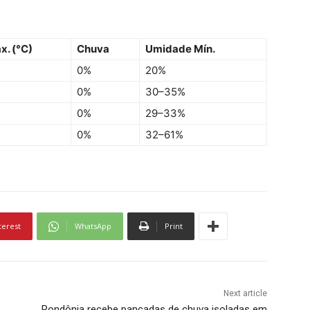
x. (°C)
Chuva
Umidade Mín.
0%
20%
0%
30–35%
0%
29–33%
0%
32–61%
terest
WhatsApp
Print
Next article
Rondônia recebe pancadas de chuva isoladas em