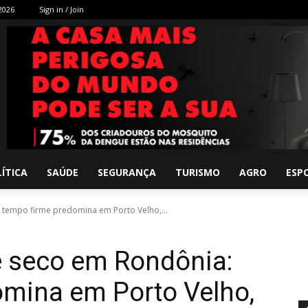
 2026
Sign in / Join
ÍTICA
SAÚDE
SEGURANÇA
TURISMO
AGRO
ESP
tempo firme predomina em Porto Velho,...
 seco em Rondônia:
omina em Porto Velho,