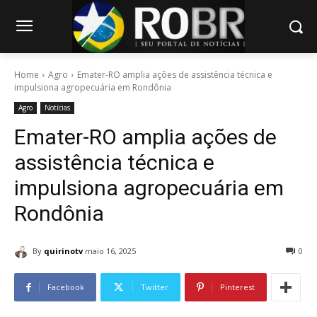
Home
Agro
Emater-RO amplia ações de assistência técnica e
impulsiona agropecuária em Rondônia
Agro
Notícias
Emater-RO amplia ações de
assistência técnica e
impulsiona agropecuária em
Rondônia
By
quirinotv
maio 16, 2025
0
Facebook
Twitter
Pinterest