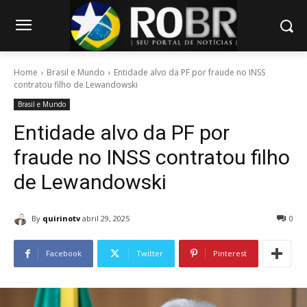
Home
Brasil e Mundo
Entidade alvo da PF por fraude no INSS
contratou filho de Lewandowski
Brasil e Mundo
Entidade alvo da PF por
fraude no INSS contratou filho
de Lewandowski
By
quirinotv
abril 29, 2025
0
Facebook
Twitter
Pinterest