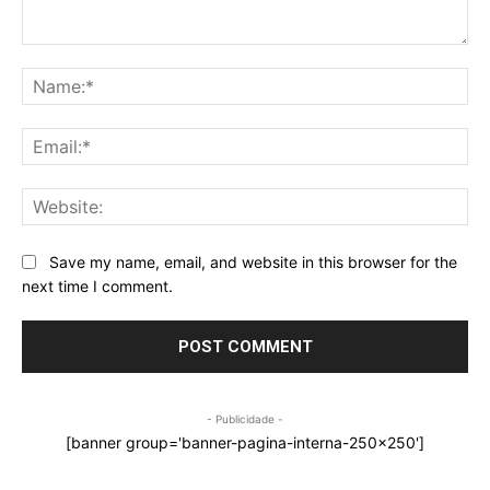
Comment:
Na
Ema
Web
Save my name, email, and website in this browser for the
next time I comment.
- Publicidade -
[banner group='banner-pagina-interna-250x250']