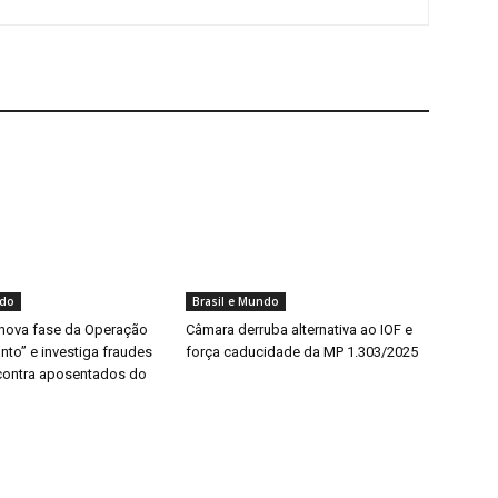
ndo
Brasil e Mundo
 nova fase da Operação
Câmara derruba alternativa ao IOF e
to” e investiga fraudes
força caducidade da MP 1.303/2025
 contra aposentados do