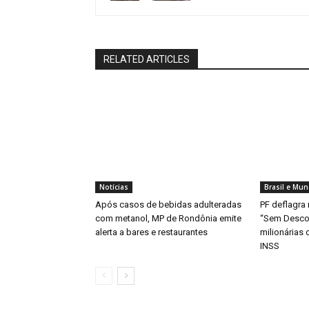
RELATED ARTICLES
Notícias
Brasil e Mu
Após casos de bebidas adulteradas
PF deflagra
com metanol, MP de Rondônia emite
“Sem Descon
alerta a bares e restaurantes
milionárias
INSS