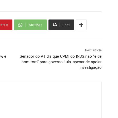
terest
WhatsApp
Print
Next article
ow e
Senador do PT diz que CPMI do INSS não “é de
bom tom” para governo Lula, apesar de apoiar
investigação