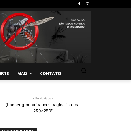
ORTE
MAIS
CONTATO
- Publicidade -
[banner group='banner-pagina-interna-
250x250']