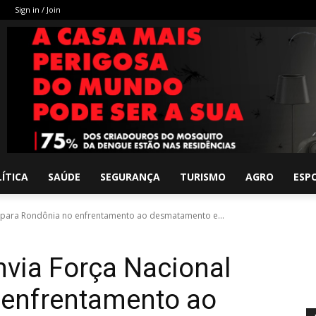
Sign in / Join
ÍTICA
SAÚDE
SEGURANÇA
TURISMO
AGRO
ESP
l para Rondônia no enfrentamento ao desmatamento e...
nvia Força Nacional
 enfrentamento ao