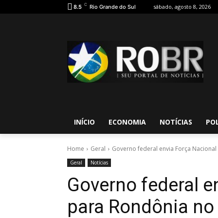
C
sábado, agosto 8, 2026
8.5
Rio Grande do Sul
INÍCIO
ECONOMIA
NOTÍCIAS
POL
Home
Geral
Governo federal envia Força Naciona
Geral
Notícias
Governo federal e
para Rondônia no