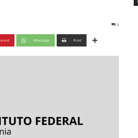
0
terest
WhatsApp
Print