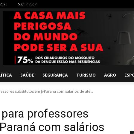
 2026
Sign in / Join
ÍTICA
SAÚDE
SEGURANÇA
TURISMO
AGRO
ESP
essores substitutos em Ji-Paraná com salários de até...
 para professores
-Paraná com salários