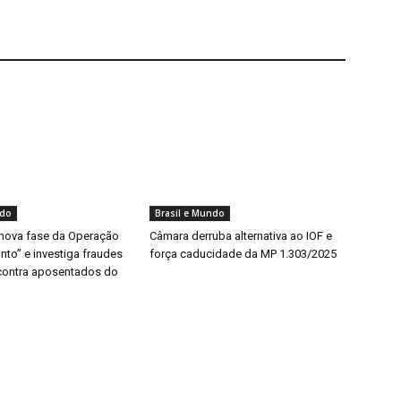
ndo
Brasil e Mundo
 nova fase da Operação
Câmara derruba alternativa ao IOF e
to” e investiga fraudes
força caducidade da MP 1.303/2025
 contra aposentados do