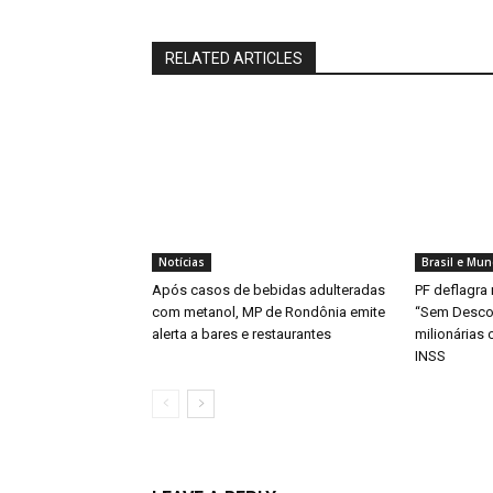
RELATED ARTICLES
Notícias
Brasil e Mu
Após casos de bebidas adulteradas
PF deflagra
com metanol, MP de Rondônia emite
“Sem Descon
alerta a bares e restaurantes
milionárias
INSS