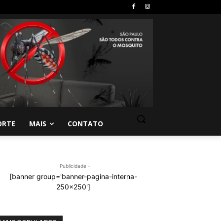
ORTE
MAIS
CONTATO
- Publicidade -
[banner group='banner-pagina-interna-
250x250']