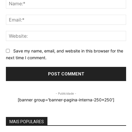
Na
Ema
Web
Save my name, email, and website in this browser for the
next time I comment.
- Publicidade -
[banner group='banner-pagina-interna-250x250']
MAIS POPULARES