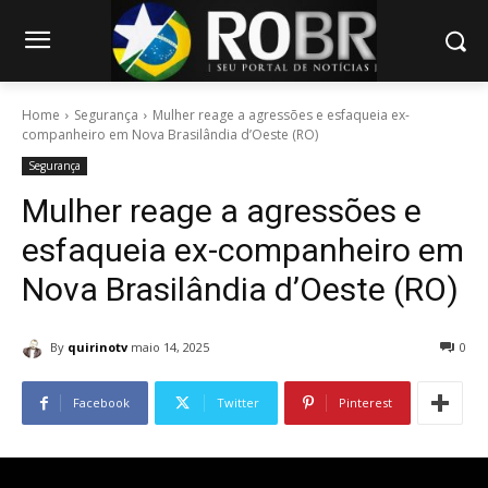
Home
Segurança
Mulher reage a agressões e esfaqueia ex-
companheiro em Nova Brasilândia d’Oeste (RO)
Segurança
Mulher reage a agressões e
esfaqueia ex-companheiro em
Nova Brasilândia d’Oeste (RO)
By
quirinotv
maio 14, 2025
0
Facebook
Twitter
Pinterest