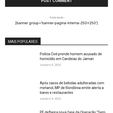
- Publicidade -
[banner group='banner-pagina-interna-250x250']
MAIS POPULARES
Polícia Civil prende homem acusado de
homicídio em Candeias do Jamari
outubro 9, 2025
Após casos de bebidas adulteradas com
metanol, MP de Rondônia emite alerta a
bares e restaurantes
outubro 9, 2025
PF deflagra nova fase da Operação “Sem