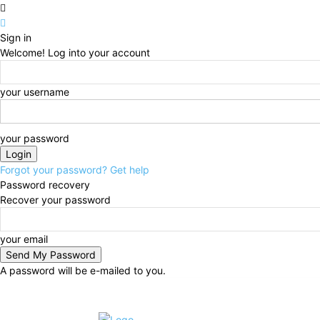
Sign in
Welcome! Log into your account
your username
your password
Forgot your password? Get help
Password recovery
Recover your password
your email
A password will be e-mailed to you.
C
sábado, agosto 8, 2026
15.9
Rio Grande do Sul