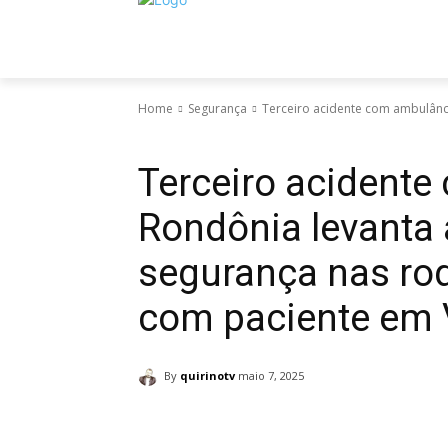
INÍCIO
ECONOMIA
NOTÍCIAS
POL
Home
Segurança
Terceiro acidente com ambulânci
Segurança
Terceiro acident
Rondônia levanta 
segurança nas rod
com paciente em 
By
quirinotv
maio 7, 2025
Facebook
Twitter
Pinte