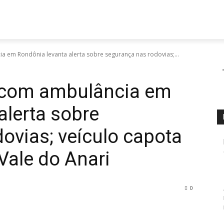
ÍTICA
SAÚDE
SEGURANÇA
TURISMO
AGRO
ESP
a em Rondônia levanta alerta sobre segurança nas rodovias;...
e com ambulância em
alerta sobre
ovias; veículo capota
Vale do Anari
0
rest
WhatsApp
Print
Telegram