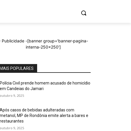
ORTE
MAIS
CONTATO
- Publicidade -
[banner group='banner-pagina-
interna-250x250']
MAIS POPULARES
Polícia Civil prende homem acusado de homicídio
em Candeias do Jamari
outubro 9, 2025
Após casos de bebidas adulteradas com
metanol, MP de Rondônia emite alerta a bares e
restaurantes
outubro 9, 2025