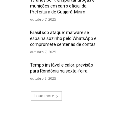
munições em carro oficial da
Prefeitura de Guajará-Mirim
outubro 7, 2025
Brasil sob ataque: malware se
espalha sozinho pelo WhatsApp e
compromete centenas de contas
outubro 7, 2025
Tempo instável e calor: previsão
para Rondônia na sexta-feira
outubro 3, 2025
Load more
própria à influência, patrimônio e rede de interes