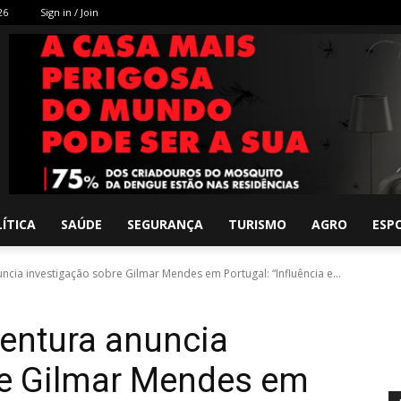
26
Sign in / Join
ÍTICA
SAÚDE
SEGURANÇA
TURISMO
AGRO
ESP
cia investigação sobre Gilmar Mendes em Portugal: “Influência e...
entura anuncia
re Gilmar Mendes em