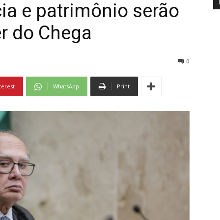
cia e patrimônio serão
er do Chega
0
terest
WhatsApp
Print