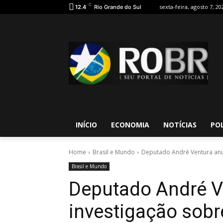
C
sexta-feira, agosto 7, 20
12.4
Rio Grande do Sul
INÍCIO
ECONOMIA
NOTÍCIAS
POL
Home
Brasil e Mundo
Deputado André Ventura anun
Brasil e Mundo
Deputado André V
investigação sob