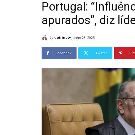
Portugal: “Influên
apurados”, diz líd
By
quirinotv
junho 23, 2025
Facebook
Twitter
Pin