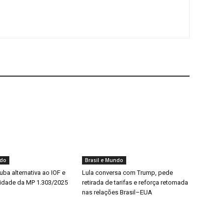
ndo
Brasil e Mundo
ba alternativa ao IOF e
Lula conversa com Trump, pede
idade da MP 1.303/2025
retirada de tarifas e reforça retomada
nas relações Brasil–EUA