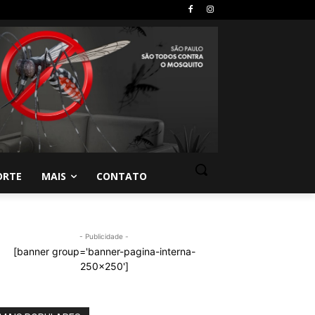
ORTE
MAIS
CONTATO
- Publicidade -
[banner group='banner-pagina-interna-
250x250']