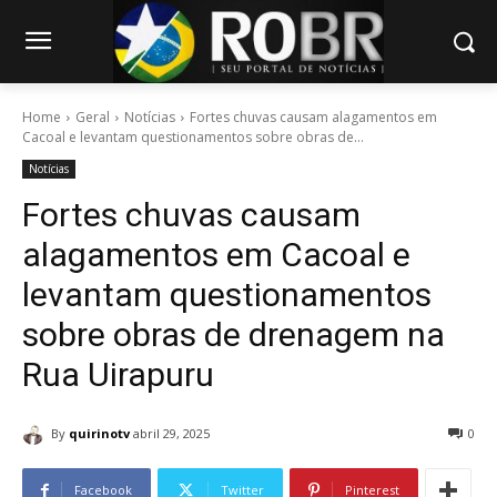
Home
Geral
Notícias
Fortes chuvas causam alagamentos em
Cacoal e levantam questionamentos sobre obras de...
Notícias
Fortes chuvas causam
alagamentos em Cacoal e
levantam questionamentos
sobre obras de drenagem na
Rua Uirapuru
By
quirinotv
abril 29, 2025
0
Facebook
Twitter
Pinterest