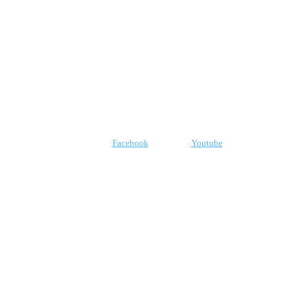
CNPJ: 07.969.438/0001-21
E-mail:
robr.com.br@gmail.com
SIGA-NOS
Facebook
Youtube