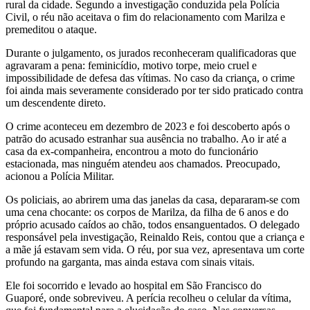
rural da cidade. Segundo a investigação conduzida pela Polícia
Civil, o réu não aceitava o fim do relacionamento com Marilza e
premeditou o ataque.
Durante o julgamento, os jurados reconheceram qualificadoras que
agravaram a pena: feminicídio, motivo torpe, meio cruel e
impossibilidade de defesa das vítimas. No caso da criança, o crime
foi ainda mais severamente considerado por ter sido praticado contra
um descendente direto.
O crime aconteceu em dezembro de 2023 e foi descoberto após o
patrão do acusado estranhar sua ausência no trabalho. Ao ir até a
casa da ex-companheira, encontrou a moto do funcionário
estacionada, mas ninguém atendeu aos chamados. Preocupado,
acionou a Polícia Militar.
Os policiais, ao abrirem uma das janelas da casa, depararam-se com
uma cena chocante: os corpos de Marilza, da filha de 6 anos e do
próprio acusado caídos ao chão, todos ensanguentados. O delegado
responsável pela investigação, Reinaldo Reis, contou que a criança e
a mãe já estavam sem vida. O réu, por sua vez, apresentava um corte
profundo na garganta, mas ainda estava com sinais vitais.
Ele foi socorrido e levado ao hospital em São Francisco do
Guaporé, onde sobreviveu. A perícia recolheu o celular da vítima,