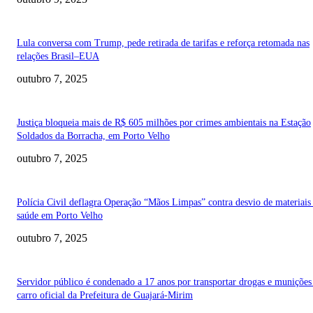
Lula conversa com Trump, pede retirada de tarifas e reforça retomada nas
relações Brasil–EUA
outubro 7, 2025
Justiça bloqueia mais de R$ 605 milhões por crimes ambientais na Estação
Soldados da Borracha, em Porto Velho
outubro 7, 2025
Polícia Civil deflagra Operação “Mãos Limpas” contra desvio de materiais
saúde em Porto Velho
outubro 7, 2025
Servidor público é condenado a 17 anos por transportar drogas e muniçõe
carro oficial da Prefeitura de Guajará-Mirim