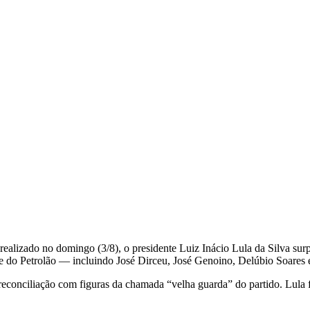
Print
Telegram
ealizado no domingo (3/8), o presidente Luiz Inácio Lula da Silva sur
e do Petrolão — incluindo José Dirceu, José Genoino, Delúbio Soares 
e reconciliação com figuras da chamada “velha guarda” do partido. Lula