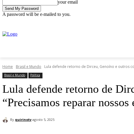
your email
A password will be e-mailed to you.
C
sexta-feira, agosto 7, 2026
Sign in / Join
10.8
Rio Grande do Sul
INÍCIO
ECONOMIA
NOTÍCIAS
POLÍTICA
SA
Home
Brasil e Mundo
Lula defende retorno de Dirceu, Genoíno e outros 
Brasil e Mundo
Política
Lula defende retorno de Di
“Precisamos reparar nossos 
By
quirinotv
agosto 5, 2025