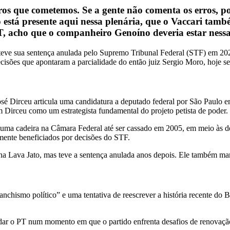
rros que cometemos. Se a gente não comenta os erros, 
o está presente aqui nessa plenária, que o Vaccari ta
PT, acho que o companheiro Genoíno deveria estar nes
ue teve sua sentença anulada pelo Supremo Tribunal Federal (STF) em 2
cisões que apontaram a parcialidade do então juiz Sergio Moro, hoje s
osé Dirceu articula uma candidatura a deputado federal por São Paulo e
m Dirceu como um estrategista fundamental do projeto petista de poder.
 uma cadeira na Câmara Federal até ser cassado em 2005, em meio às d
mente beneficiados por decisões do STF.
o na Lava Jato, mas teve a sentença anulada anos depois. Ele também m
vanchismo político” e uma tentativa de reescrever a história recente do
lidar o PT num momento em que o partido enfrenta desafios de renovaç