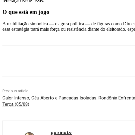
federação Rede–PSB.
O que está em jogo
A reabilitação simbólica — e agora política — de figuras como Dirceu
essa estratégia trará mais força ou resistência diante do eleitorado, 
Facebook
Twitter
Pinterest
WhatsApp
Previous article
Calor Intenso, Céu Aberto e Pancadas Isoladas: Rondônia Enfrent
Terça (05/08)
quirinotv