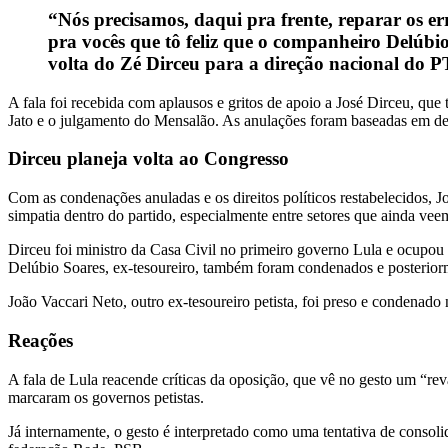
“Nós precisamos, daqui pra frente, reparar os e
pra vocês que tô feliz que o companheiro Delúbi
volta do Zé Dirceu para a direção nacional do 
A fala foi recebida com aplausos e gritos de apoio a José Dirceu, q
Jato e o julgamento do Mensalão. As anulações foram baseadas em de
Dirceu planeja volta ao Congresso
Com as condenações anuladas e os direitos políticos restabelecidos, J
simpatia dentro do partido, especialmente entre setores que ainda vee
Dirceu foi ministro da Casa Civil no primeiro governo Lula e ocupou
Delúbio Soares, ex-tesoureiro, também foram condenados e posterior
João Vaccari Neto, outro ex-tesoureiro petista, foi preso e condenad
Reações
A fala de Lula reacende críticas da oposição, que vê no gesto um “re
marcaram os governos petistas.
Já internamente, o gesto é interpretado como uma tentativa de conso