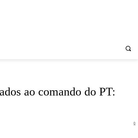
S
CONTATO
nados ao comando do PT:
0