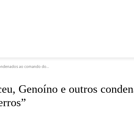
ÚDE
SEGURANÇA
TURISMO
AGRO
ESPORTE
MAI
condenados ao comando do...
rceu, Genoíno e outros conde
erros”