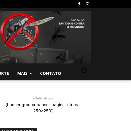
ORTE
MAIS
CONTATO
- Publicidade -
[banner group='banner-pagina-interna-
250x250']