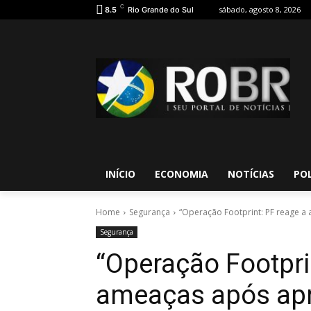
C
sábado, agosto 8, 2026
8.5
Rio Grande do Sul
INÍCIO
ECONOMIA
NOTÍCIAS
POL
Home
Segurança
“Operação Footprint: PF reage a 
Segurança
“Operação Footpri
ameaças após ap