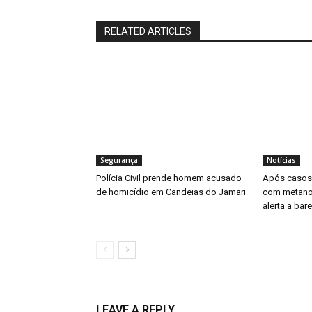
RELATED ARTICLES
Segurança
Notícias
Polícia Civil prende homem acusado
Após casos 
de homicídio em Candeias do Jamari
com metanol
alerta a bar
LEAVE A REPLY