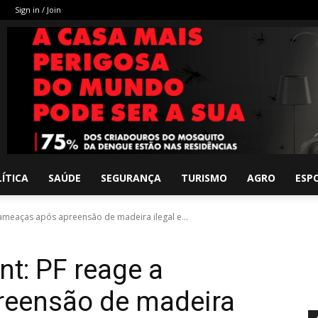
Sign in / Join
ÍTICA
SAÚDE
SEGURANÇA
TURISMO
AGRO
ESP
ameaças após apreensão de madeira ilegal e...
nt: PF reage a
reensão de madeira