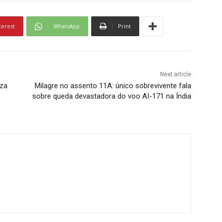
terest
WhatsApp
Print
Next article
iza
Milagre no assento 11A: único sobrevivente fala
sobre queda devastadora do voo AI-171 na Índia