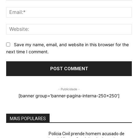
Ema
Web
Save my name, email, and website in this browser for the
next time I comment.
- Publicidade -
[banner group='banner-pagina-interna-250x250']
MAIS POPULARES
Polícia Civil prende homem acusado de