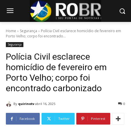
Home
Segurança
Polícia Civil esclarece homicídio de fevereiro em
Porto Velho; corpo foi encontrado...
Segurança
Polícia Civil esclarece
homicídio de fevereiro em
Porto Velho; corpo foi
encontrado carbonizado
By
quirinotv
abril 16, 2025
0
Facebook
Twitter
Pinterest