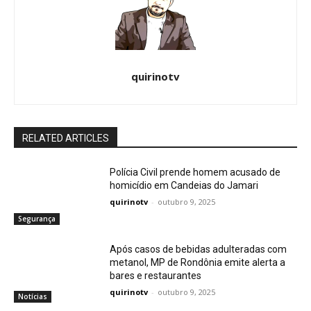
quirinotv
RELATED ARTICLES
Polícia Civil prende homem acusado de
homicídio em Candeias do Jamari
quirinotv
-
outubro 9, 2025
Segurança
Após casos de bebidas adulteradas com
metanol, MP de Rondônia emite alerta a
bares e restaurantes
quirinotv
-
outubro 9, 2025
Notícias