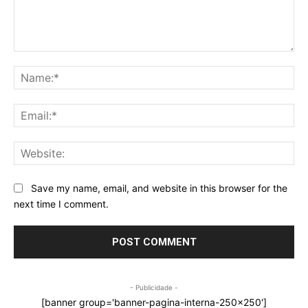
Comment:
Na
Ema
Web
Save my name, email, and website in this browser for the
next time I comment.
- Publicidade -
[banner group='banner-pagina-interna-250x250']