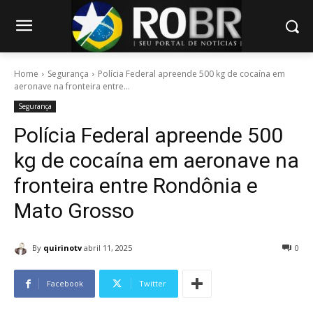
Home
Segurança
Polícia Federal apreende 500 kg de cocaína em
aeronave na fronteira entre...
Segurança
Polícia Federal apreende 500
kg de cocaína em aeronave na
fronteira entre Rondônia e
Mato Grosso
By
quirinotv
abril 11, 2025
0
Facebook
Twitter