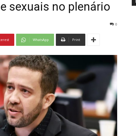
 e sexuais no plenário
0
terest
WhatsApp
Print