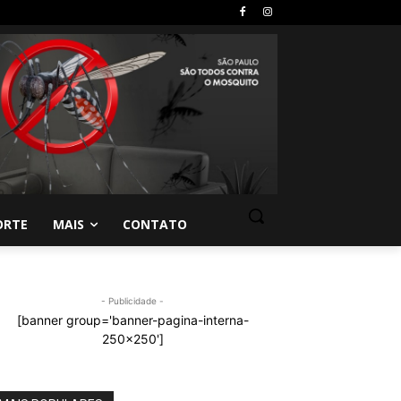
ORTE
MAIS
CONTATO
- Publicidade -
[banner group='banner-pagina-interna-
250x250']