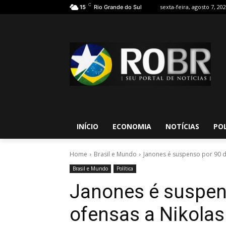
C
sexta-feira, agosto 7, 20
15
Rio Grande do Sul
INÍCIO
ECONOMIA
NOTÍCIAS
POL
Home
Brasil e Mundo
Janones é suspenso por 90 di
Brasil e Mundo
Política
Janones é suspens
ofensas a Nikolas