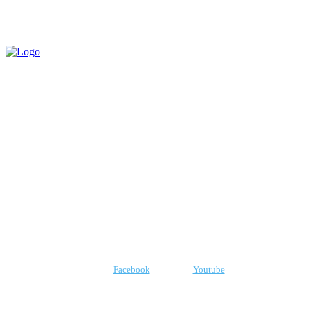
QUEM SOMOS
CNPJ: 07.969.438/0001-21
E-mail:
robr.com.br@gmail.com
SIGA-NOS
Facebook
Youtube