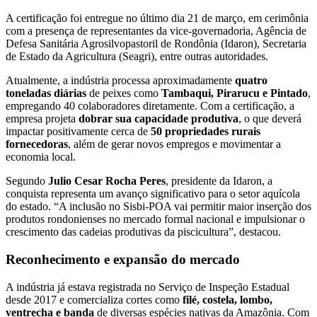
A certificação foi entregue no último dia 21 de março, em cerimônia
com a presença de representantes da vice-governadoria, Agência de
Defesa Sanitária Agrosilvopastoril de Rondônia (Idaron), Secretaria
de Estado da Agricultura (Seagri), entre outras autoridades.
Atualmente, a indústria processa aproximadamente
quatro
toneladas diárias
de peixes como
Tambaqui, Pirarucu e Pintado
,
empregando 40 colaboradores diretamente. Com a certificação, a
empresa projeta
dobrar sua capacidade produtiva
, o que deverá
impactar positivamente cerca de
50 propriedades rurais
fornecedoras
, além de gerar novos empregos e movimentar a
economia local.
Segundo
Julio Cesar Rocha Peres
, presidente da Idaron, a
conquista representa um avanço significativo para o setor aquícola
do estado. “A inclusão no Sisbi-POA vai permitir maior inserção dos
produtos rondonienses no mercado formal nacional e impulsionar o
crescimento das cadeias produtivas da piscicultura”, destacou.
Reconhecimento e expansão do mercado
A indústria já estava registrada no Serviço de Inspeção Estadual
desde 2017 e comercializa cortes como
filé, costela, lombo,
ventrecha e banda
de diversas espécies nativas da Amazônia. Com