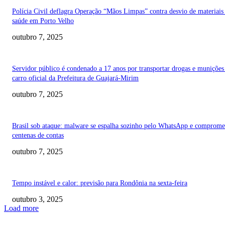
Polícia Civil deflagra Operação “Mãos Limpas” contra desvio de materiais
saúde em Porto Velho
outubro 7, 2025
Servidor público é condenado a 17 anos por transportar drogas e muniçõe
carro oficial da Prefeitura de Guajará-Mirim
outubro 7, 2025
Brasil sob ataque: malware se espalha sozinho pelo WhatsApp e comprome
centenas de contas
outubro 7, 2025
Tempo instável e calor: previsão para Rondônia na sexta-feira
outubro 3, 2025
Load more