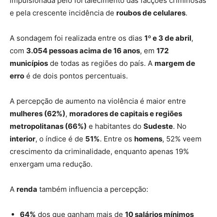
impulsionada pelo fortalecimento das facções criminosas
e pela crescente incidência de
roubos de celulares
.
A sondagem foi realizada entre os dias
1º e 3 de abril
,
com
3.054 pessoas acima de 16 anos
, em
172
municípios
de todas as regiões do país. A
margem de
erro
é de dois pontos percentuais.
A percepção de aumento na violência é maior entre
mulheres (62%)
,
moradores de capitais e regiões
metropolitanas (66%)
e habitantes do
Sudeste
. No
interior
, o índice é de
51%
. Entre os
homens
, 52% veem
crescimento da criminalidade, enquanto apenas 19%
enxergam uma redução.
A
renda
também influencia a percepção:
64%
dos que ganham mais de
10 salários mínimos