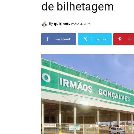
de bilhetagem
By
quirinotv
maio 4, 2025
Facebook
Twitter
Pin