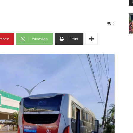
0
terest
WhatsApp
Print