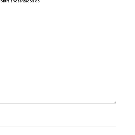
 contra aposentados do
Name:*
Email:*