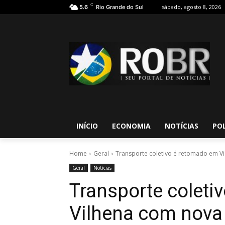
C
sábado, agosto 8, 2026
5.6
Rio Grande do Sul
INÍCIO
ECONOMIA
NOTÍCIAS
POL
Home
Geral
Transporte coletivo é retomado em Vil
Geral
Notícias
Transporte coleti
Vilhena com nova f