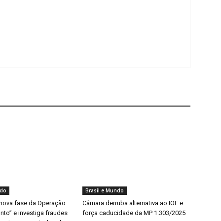
ndo
Brasil e Mundo
 nova fase da Operação
Câmara derruba alternativa ao IOF e
to” e investiga fraudes
força caducidade da MP 1.303/2025