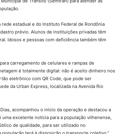
a Municipal de Trânsito (Semtran) para atender às
opulação.
 rede estadual e do Instituto Federal de Rondônia
adastro prévio.
Alunos de instituições privadas têm
al.
Idosos e pessoas com deficiência também têm
para carregamento de celulares e rampas de
hetagem é totalmente digital: não é aceito dinheiro nos
rtão eletrônico com QR Code, que pode ser
ede da Urban Express, localizada na Avenida Rio
o Dias, acompanhou o início da operação e destacou a
é uma excelente notícia para a população vilhenense,
úblico de qualidade, para ser utilizado no
 população terá à disposição o transporte coletivo.”