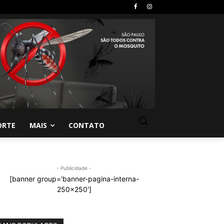
ORTE
MAIS
CONTATO
- Publicidade -
[banner group='banner-pagina-interna-
250x250']