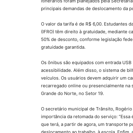
itinerários foram planejados pela Secretari
principais demandas de deslocamento da p
O valor da tarifa é de R$ 6,00.
Estudantes da
(IFRO) têm direito à gratuidade, mediante c
50% de desconto, conforme legislação feder
gratuidade garantida.
Os ônibus são equipados com entrada USB 
acessibilidade.
Além disso, o sistema de bil
veículos.
Os usuários devem adquirir um ca
recarregado online ou presencialmente na s
Grande do Norte, no Setor 19.
O secretário municipal de Trânsito, Rogéri
importância da retomada do serviço: “Essa 
que terá, a partir de agora, um transporte p
deslocamento ao trabalho, à escola. Enfim, a