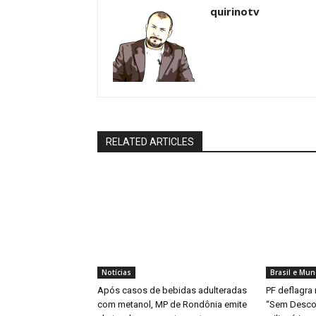
quirinotv
RELATED ARTICLES
Notícias
Brasil e Mu
Após casos de bebidas adulteradas
PF deflagra
com metanol, MP de Rondônia emite
“Sem Descon