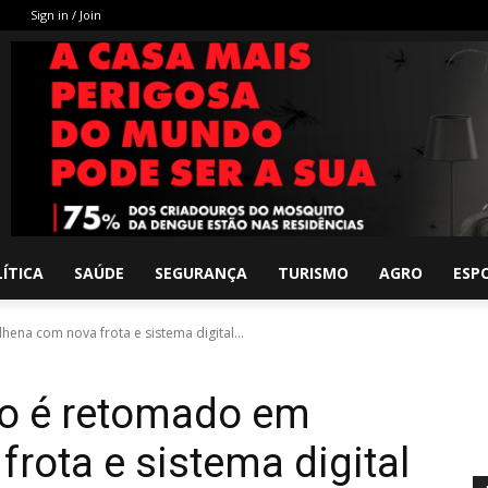
Sign in / Join
ÍTICA
SAÚDE
SEGURANÇA
TURISMO
AGRO
ESP
hena com nova frota e sistema digital...
vo é retomado em
rota e sistema digital